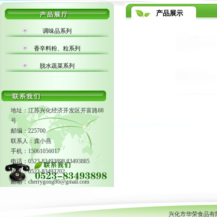
产品展示
调味品系列
香辛料粉、粒系列
脱水蔬菜系列
地址：江苏兴化经济开发区开富路88
号
邮编：225700
联系人：龚小燕
手机：15061056017
电话：0523-83493898 83493885
传真：0523-83493202
邮箱：cherrygong86@gmail.com
兴化市华荣食品有限